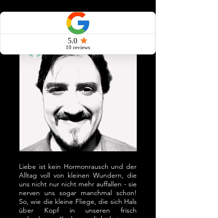
Tony Fau
s
Monobrauen
Liebe ist kein Hormonrausch und der
Alltag voll von kleinen Wundern, die
uns nicht nur nicht mehr auffallen - sie
nerven uns sogar manchmal schon!
So, wie die kleine Fliege, die sich Hals
über Kopf in unseren frisch