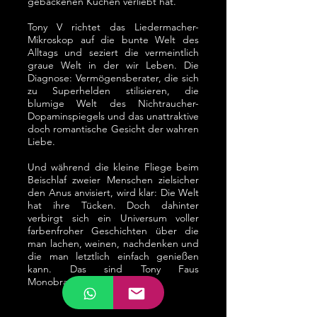
gebackenen Kuchen verliebt hat.
Tony V richtet das Liedermacher-
Mikroskop auf die bunte Welt des
Alltags und seziert die vermeintlich
graue Welt in der wir Leben. Die
Diagnose: Vermögensberater, die sich
zu Superhelden stilisieren, die
blumige Welt des Nichtraucher-
Dopaminspiegels und das unattraktive
doch romantische Gesicht der wahren
Liebe.
Und während die kleine Fliege beim
Beischlaf zweier Menschen zielsicher
den Anus anvisiert, wird klar: Die Welt
hat ihre Tücken. Doch dahinter
verbirgt sich ein Universum voller
farbenfroher Geschichten über die
man lachen, weinen, nachdenken und
die man letztlich einfach genießen
kann. Das sind Tony Faus
Monobrauen.